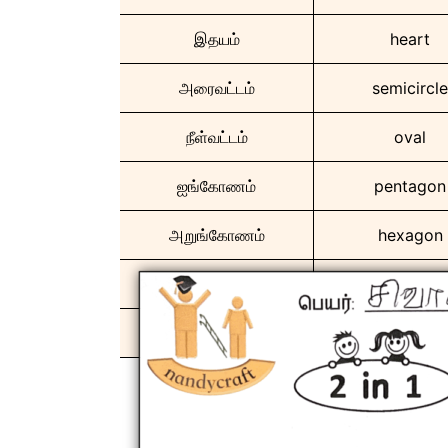
இதயம்
heart
அரைவட்டம்
semicircle
நீள்வட்டம்
oval
ஐங்கோணம்
pentagon
அறுங்கோணம்
hexagon
எண்கோணம்
octagon
சாய்சதுரம்
rhombus