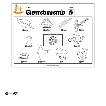
க – ன