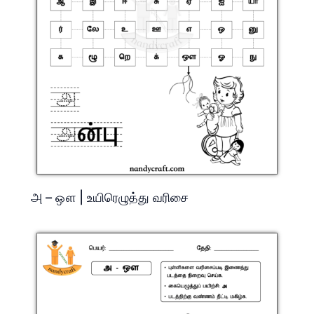
அ – ஔ | உயிரெழுத்து வரிசை