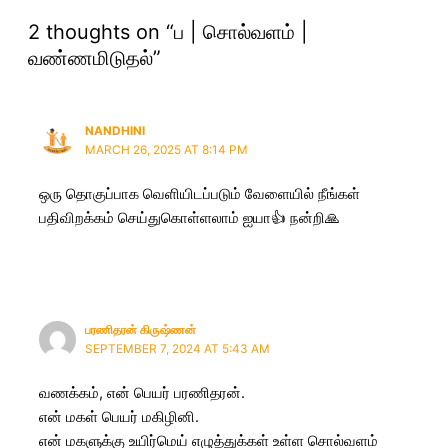
2 thoughts on “ப | சொல்வளம் |
வண்ணமிடுதல்”
NANDHINI
MARCH 26, 2025 AT 8:14 PM
ஒரு தொகுப்பாக வெளியிடப்படும் வேளையில் நீங்கள்
பதிவிறக்கம் செய்துகொள்ளலாம் ஐயா👍 நன்றி🙏
பரணிதரன் கிருஷ்ணன்
SEPTEMBER 7, 2024 AT 5:43 AM
வணக்கம், என் பெயர் பரணிதரன்.
என் மகள் பெயர் மகிழினி.
என் மகளுக்கு உயிர்மெய் எழுத்துக்கள் உள்ள சொல்வளம்