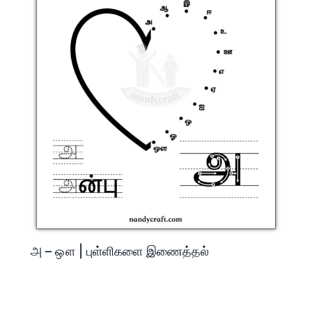
அ – ஔ | புள்ளிகளை இணைத்தல்