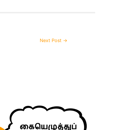
Next Post
→