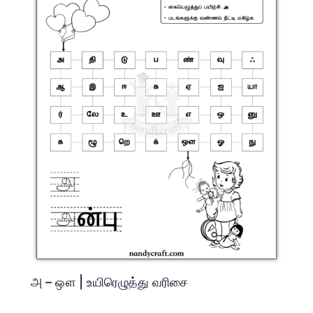
அ – ஔ | உயிரெழுத்து வரிசை