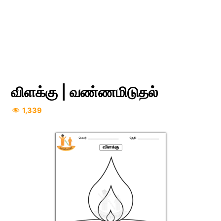
விளக்கு | வண்ணமிடுதல்
1,339