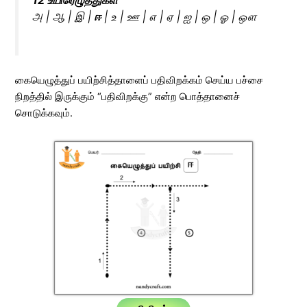
அ | ஆ | இ |
ஈ
| உ | ஊ | எ | ஏ | ஐ | ஒ | ஓ | ஔ
கையெழுத்துப் பயிற்சித்தாளைப் பதிவிறக்கம் செய்ய பச்சை
நிறத்தில் இருக்கும் “பதிவிறக்கு” என்ற பொத்தானைச்
சொடுக்கவும்.