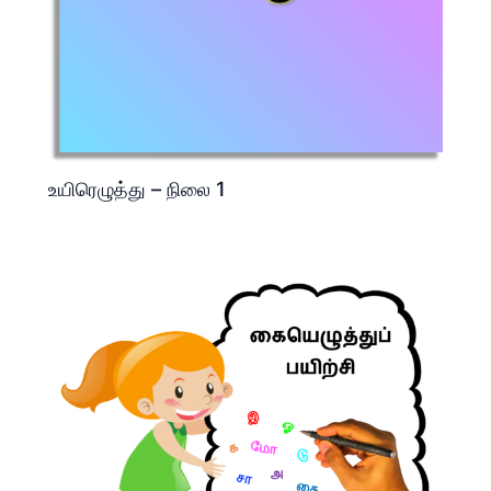
உயிரெழுத்து – நிலை 1