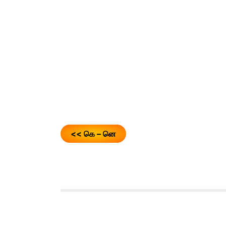
<< கெ – னெ