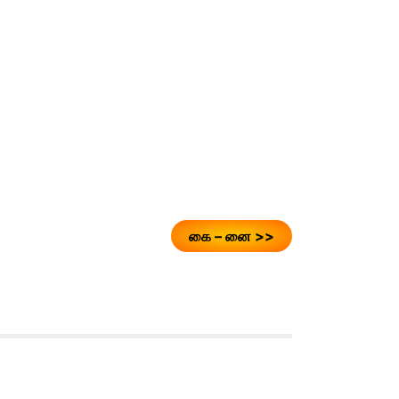
கை – னை >>