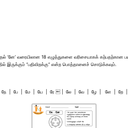
 முதல் ‘னே’ வரையிலான 18 எழுத்துகளை வரிசையாகக் கற்பதற்கான பயிற
தில் இருக்கும் “பதிவிறக்கு” என்ற பொத்தானைச் சொடுக்கவும்.
நே | பே | மே | யே | ரே  | லே | வே | ழே | ளே | றே