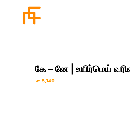
Skip
to
content
கே – னே | உயிர்மெய் வர
5,140