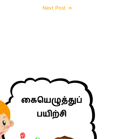
Next Post
→