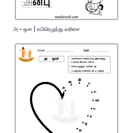
அ – ஔ | உயிரெழுத்து வரிசை