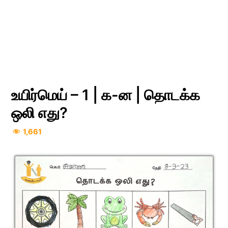
உயிர்மெய் – 1 | க-ன | தொடக்க
ஒலி எது?
1,661