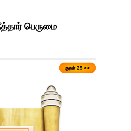
ீத்தார் பெருமை
குறள் 25 >>