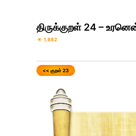
திருக்குறள் 24 – உரனென
1,882
<< குறள் 23