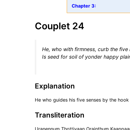
Chapter 3:
Couplet 24
He, who with firmness, curb the five 
Is seed for soil of yonder happy plai
Explanation
He who guides his five senses by the hook 
Transliteration
Uranennum Thottiyaan Orainthum Kaappaa