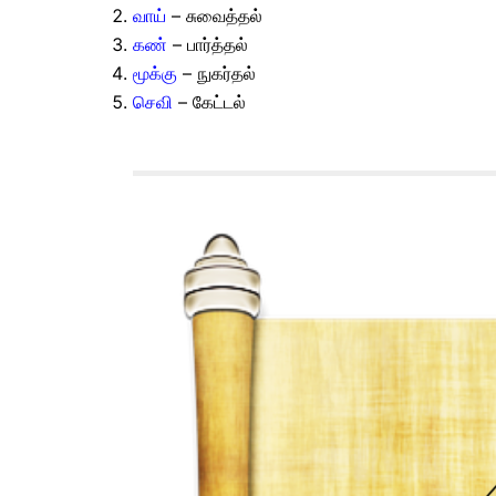
வாய்
– சுவைத்தல்
கண்
– பார்த்தல்
மூக்கு
– நுகர்தல்
செவி
– கேட்டல்