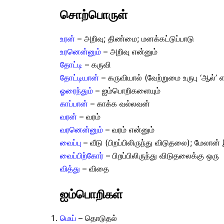
சொற்பொருள்
உரன்
– அறிவு; திண்மை; மனக்கட்டுப்பாடு
உரனென்னும்
– அறிவு என்னும்
தோட்டி
– கருவி
தோட்டியான்
– கருவியால் (வேற்றுமை உருபு ‘ஆல்’ எ
ஓரைந்தும்
– ஐம்பொறிகளையும்
காப்பான்
– காக்க வல்லவன்
வரன்
– வரம்
வரனென்னும்
– வரம் என்னும்
வைப்பு
– வீடு (பிறப்பிலிருந்து விடுதலை); மேலான்
வைப்பிற்கோர்
– பிறப்பிலிருந்து விடுதலைக்கு ஒரு
வித்து
– விதை
ஐம்பொறிகள்
மெய்
– தொடுதல்